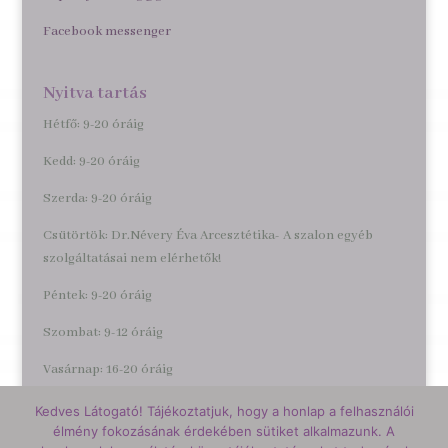
Facebook messenger
Nyitva tartás
Hétfő: 9-20 óráig
Kedd: 9-20 óráig
Szerda: 9-20 óráig
Csütörtök: Dr.Névery Éva Arcesztétika- A szalon egyéb
szolgáltatásai nem elérhetők!
Péntek: 9-20 óráig
Szombat: 9-12 óráig
Vasárnap: 16-20 óráig
Kedves Látogató! Tájékoztatjuk, hogy a honlap a felhasználói
élmény fokozásának érdekében sütiket alkalmazunk. A