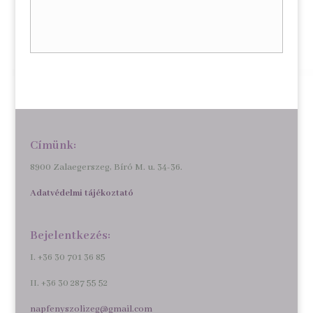
Címünk:
8900 Zalaegerszeg, Bíró M. u. 34-36.
Adatvédelmi tájékoztató
Bejelentkezés:
I. +36 30 701 36 85
II. +36 30 287 55 52
napfenyszolizeg@gmail.com