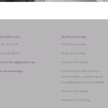
elentkezés:
Nyitva tartás
6 30 701 36 85
Hétfő: 9-20 óráig
36 30 287 55 52
Kedd: 9-20 óráig
enyszolizeg@gmail.com
Szerda: 9-20 óráig
book messenger
Csütörtök: Dr.Névery Éva
Arcesztétika- A szalon egyéb
szolgáltatásai nem elérhetők!
Péntek: 9-20 óráig
Szombat: 9-12 óráig