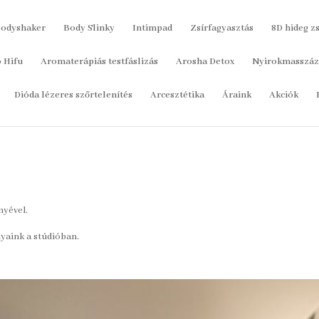
odyshaker
Body Slinky
Intimpad
Zsírfagyasztás
8D hideg z
o Hifu
Aromaterápiás testfáslizás
Arosha Detox
Nyirokmasszáz
Dióda lézeres szőrtelenítés
Arcesztétika
Áraink
Akciók
nyével.
yaink a stúdióban.