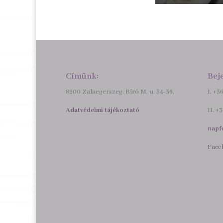
Címünk:
Bej
8900 Zalaegerszeg, Bíró M. u. 34-36.
I. +3
Adatvédelmi tájékoztató
II. +
napf
Face