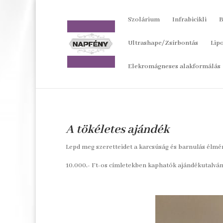
Szolárium
Infrabicikli
B
Ultrashape/Zsírbontás
Lip
Elekromágneses alakformálás
A tökéletes ajándék
Lepd meg szeretteidet a karcsúság és barnulás élmé
10.000,- Ft-os címletekben kaphatók ajándékutalván