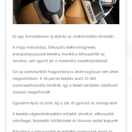
Ez egy forradalmian új eljárás az alakformálás területén.
A nagy intenzitású, fókuszált elektromágneses
energiaimpulzusok kemény munkára kényszerítik az
izmokat, ami együtt jár a maximális összehúzódással.
Ezt az izommunkát hagyományos testmozgással nem lehet
megvalósítani. A 30 perces kezelés alatt 20 000
izomösszehúzódás történik, így a kezelt területen található
izomzat megerősödik.
Egyszerre épül az izom, ég a zsír, és gyorsul az anyagcsere!
A kezelés végeredményeként erősebb izmokat, vékonyabb
zsírréteget, feszesebb bőrfelületet és tónusos testet kapunk!
Ráadásul a tónusosabb és erősebb izomrostok miatt az