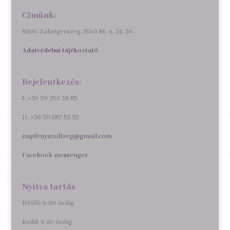
Címünk:
8900 Zalaegerszeg, Bíró M. u. 34-36.
Adatvédelmi tájékoztató
Bejelentkezés:
I. +36 30 701 36 85
II. +36 30 287 55 52
napfenyszolizeg@gmail.com
Facebook messenger
Nyitva tartás
Hétfő: 9-20 óráig
Kedd: 9-20 óráig