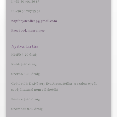
I. +36 30 701 36 85
II. +36 30 287 55 52
napfenyszolizeg@gmail.com
Facebook messenger
Nyitva tartás
Hétfő: 9-20 óráig
Kedd: 9-20 óráig
Szerda: 9-20 óráig
Csütörtök: Dr.Névery Éva Arcesztétika- A szalon egyéb
szolgáltatásai nem elérhetők!
Péntek: 9-20 óráig
Szombat: 9-12 óráig