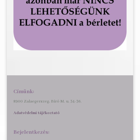
Címünk:
8900 Zalaegerszeg, Bíró M. u. 34-36.
Adatvédelmi tájékoztató
Bejelentkezés: