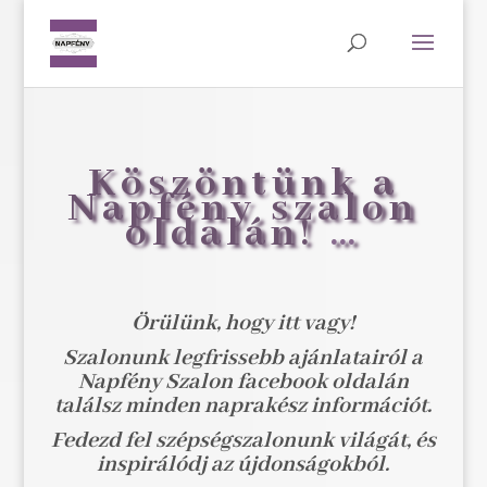
Köszöntünk a
Napfény szalon
oldalán!
…
Örülünk, hogy itt vagy!
Szalonunk legfrissebb ajánlatairól a
Napfény Szalon facebook oldalán
találsz minden naprakész információt.
Fedezd fel szépségszalonunk világát, és
inspirálódj az újdonságokból.