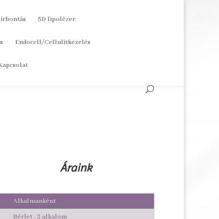
sírbontás
5D lipolézer
s
Endocell/Cellulitkezelés
Kapcsolat
Áraink
Alkalmanként
Bérlet - 3 alkalom