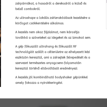
zsírpárnákat, a hasadról a derekadról a külső és
belső combokról.
Az ultrashape a lokális zsírlerakódások kezelésére a
körfogat csökkentésére alkalmas.
A kezelés nem okoz fájdalmat, nem károsítja
továbbá a szöveteket az idegeket és az izmokat sem.
A gép fókuszált ultrahang és fókuszált RF
technológiát szállít a célterületre az elhelyezett kézi
eszközön keresztül, ami a zsírsejtek felrepedését és a
szervezet természetes anyagcsere-folyamatán
keresztül történő eltávolítását eredményezi.
A kezelés jól kombinálható bodyshaker gépünkkel
amely fokozza a nyirokkeringést.