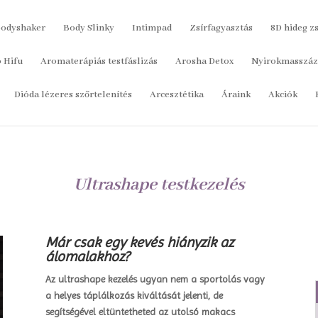
odyshaker
Body Slinky
Intimpad
Zsírfagyasztás
8D hideg z
o Hifu
Aromaterápiás testfáslizás
Arosha Detox
Nyirokmasszáz
Dióda lézeres szőrtelenítés
Arcesztétika
Áraink
Akciók
Ultrashape testkezelés
Már csak egy kevés hiányzik az
álomalakhoz?
Az ultrashape kezelés ugyan nem a sportolás vagy
a helyes táplálkozás kiváltását jelenti, de
segítségével eltüntetheted az utolsó makacs