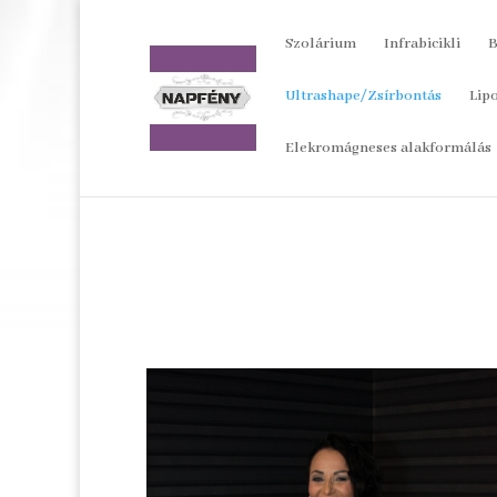
Szolárium
Infrabicikli
B
Ultrashape/Zsírbontás
Lip
Elekromágneses alakformálás