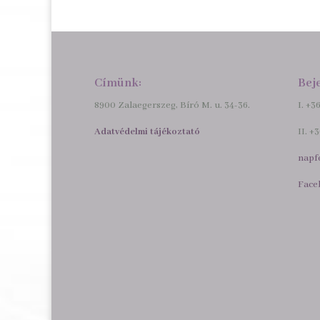
Címünk:
Bej
8900 Zalaegerszeg, Bíró M. u. 34-36.
I. +3
Adatvédelmi tájékoztató
II. +
napf
Face