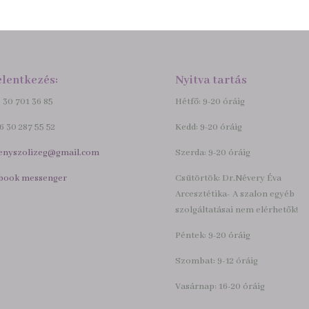
elentkezés:
Nyitva tartás
6 30 701 36 85
Hétfő: 9-20 óráig
36 30 287 55 52
Kedd: 9-20 óráig
enyszolizeg@gmail.com
Szerda: 9-20 óráig
book messenger
Csütörtök: Dr.Névery Éva
Arcesztétika- A szalon egyéb
szolgáltatásai nem elérhetők!
Péntek: 9-20 óráig
Szombat: 9-12 óráig
Vasárnap: 16-20 óráig