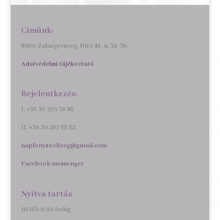
Címünk:
8900 Zalaegerszeg, Bíró M. u. 34-36.
Adatvédelmi tájékoztató
Bejelentkezés:
I. +36 30 701 36 85
II. +36 30 287 55 52
napfenyszolizeg@gmail.com
Facebook messenger
Nyitva tartás
Hétfő: 9-20 óráig