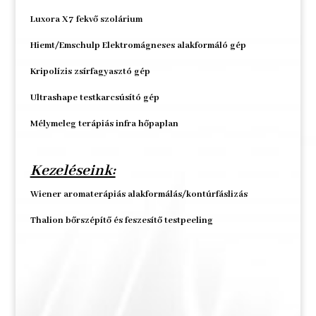
Luxora X7 fekvő szolárium
Hiemt/Emschulp Elektromágneses alakformáló gép
Kripolízis zsírfagyasztó gép
Ultrashape testkarcsúsító gép
Mélymeleg terápiás infra hőpaplan
Kezeléseink:
Wiener aromaterápiás alakformálás/kontúrfáslizás
Thalion bőrszépítő és feszesítő testpeeling